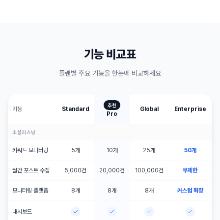
기능 비교표
플랜별 주요 기능을 한눈에 비교하세요
추천
기능
Standard
Global
Enterprise
Pro
소셜리스닝
키워드 모니터링
5개
10개
25개
50개
월간 포스트 수집
5,000건
20,000건
100,000건
무제한
모니터링 플랫폼
8개
8개
8개
커스텀 확장
대시보드