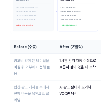
Before (수동)
After (온글림)
광고비 없이 뜬 바이럴을
1시간 단위 자동 수집으로
며칠 뒤 외부에서 전해 들
흐름이 살아 있을 때 포착
음
협찬·광고 게시물 속에서
AI 광고 필터가 오가닉
진짜 반응을 육안으로 골
VOC만 남김
라냄