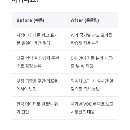
Before (수동)
After (온글림)
시장마다 다른 광고 표기
AI가 국가별 광고 표기를
를 일일이 육안 필터
학습해 자동 분리
댓글 번역 후 담당자 주관
5개 언어 자동 분리 + 긍·
으로 감정 분류
중·부 AI 태깅
부정 급증을 주간 리포트
임계치 초과 시 실시간 알
에서야 발견
림으로 즉시 통보
한국 데이터로 글로벌 위
국가별 VOC를 따로 보고
기 판단
시장별로 대응