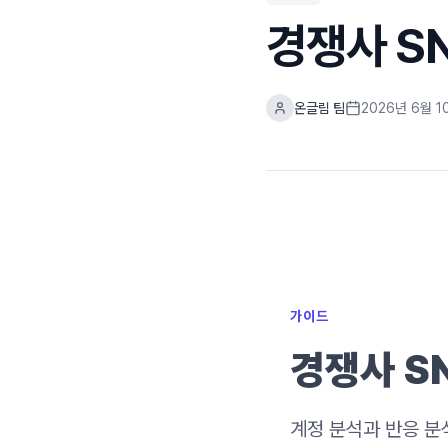
경쟁사 S
온글림 팀
2026년 6월 1
가이드
경쟁사 S
계정 분석과 반응 분